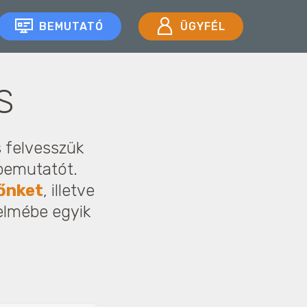
BEMUTATÓ
ÜGYFÉL
S
s felvesszük
bemutatót.
őnket
, illetve
yelmébe egyik