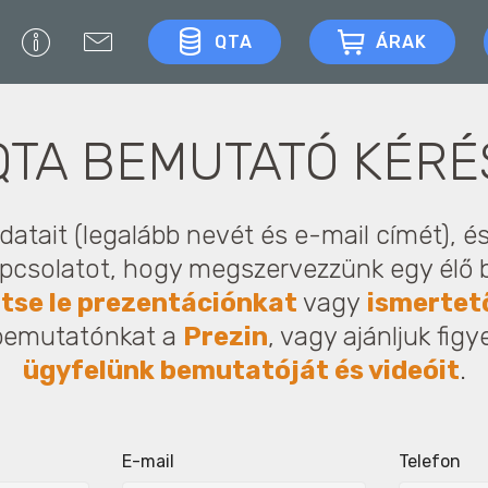
QTA
ÁRAK
QTA BEMUTATÓ KÉRÉ
atait (legalább nevét és e-mail címét), é
apcsolatot, hogy megszervezzünk egy élő 
ltse le prezentációnkat
vagy
ismertet
bemutatónkat a
Prezin
, vagy ajánljuk fig
ügyfelünk bemutatóját és videóit
.
E-mail
Telefon