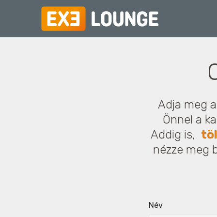
Adja meg ad
Önnel a k
Addig is,
tö
nézze meg 
Név